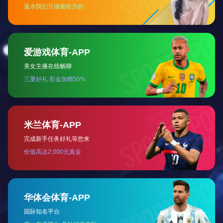
公司工会
团队实力
领导班子
技术团队
诚聘英才
招聘职位
文件下载
MILAN米兰体育·（中国）官方网站
全国服务热线：
0859-6310777
党的建设
PARTY BUILDING