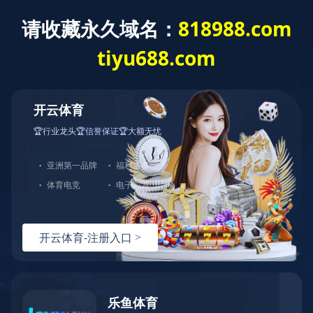
网站首页
走进通建
公司介绍
领导致辞
发展历程
组织机构