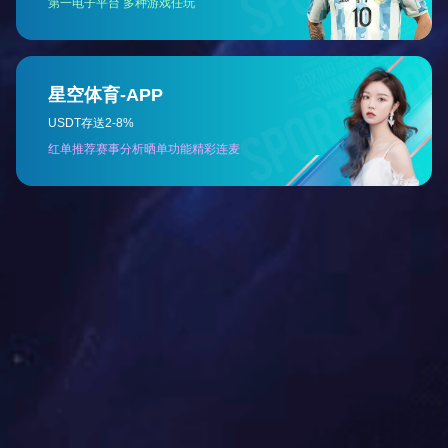
党建工作
公司工会


当前位置：
首页
/
党的建设
/
党建工作
2025-07-02
“迎七一忆初心，强党性担使命”七·一主题党日活动
为庆祝中国共产党成立104周年，中共MILAN米兰体育
·（中国）官方网站支部委员会组织公司党员于2025年7
月1日，前往黎平县会议会址，开展“迎七一忆初心，强
党性担使命”七·一主题党日活动。