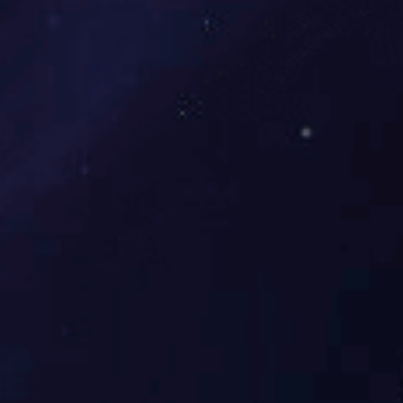
2021-08-18
贵州通建党支部党史学习教育专题组织生活会
2021年8月17日下午，贵州通建党支部党史学习教育专题
组织生活会。
2021-01-06
党建活动
"七.一"前夕，贵州通建公司全体党员和部分入党积极分
子前往"黎平会议纪念馆"接受党课教育、重温入党誓
词、缅怀革命先烈……
2021-01-06
榜样的力量 —贵州通建公司组织收看《榜样3》专题节
目