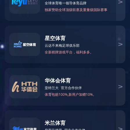
荣誉资质
业务范围
企业文化
企业视频
MILAN米兰体育·（中国）官方网站
公司新闻
通知公告
视频新闻
工程案例
案例展示
慈善活动
慈善公益
党的建设
党建工作
公司工会
团队实力
领导班子
技术团队
诚聘英才
招聘职位
文件下载
MILAN米兰体育·（中国）官方网站