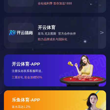
企业文化
企业视频
MILAN米兰体育·（中国）官方网站
公司新闻
通知公告
视频新闻
工程案例
案例展示
慈善活动
慈善公益
党的建设
党建工作