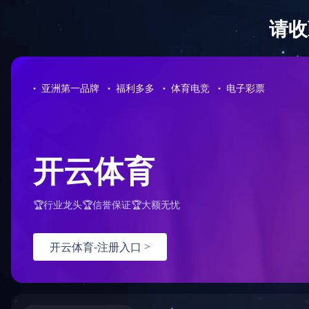
Sorry for the inconvenience.
Please report this message and include the following information to us
Thank you very much!
URL:
/news/tel:0859-6310777
Server:
prod-qwmh-bj7-pool202-frontend-static-01
Date:
2026/03/03 03:02:24
乐竞
|
多宝官网
|
星空体育平台官方网站
|
安博网页版
|
米兰体